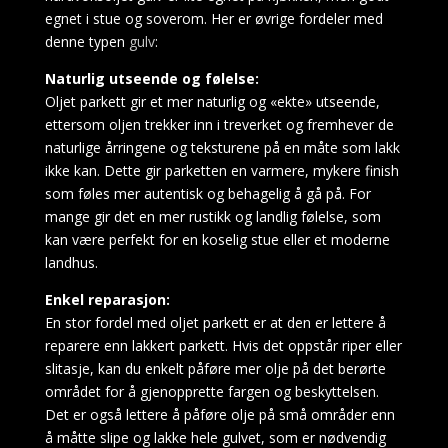
Nå
egnet i stue og soverom. Her er øvrige fordeler med
Grafikken,
denne typen
gulv
:
en
Naturlig utseende og følelse:
krysning
Oljet parkett gir et mer naturlig og «ekte» utseende,
MELLOM
ettersom oljen trekker inn i treverket og fremhever de
3D
naturlige årringene og teksturene på en måte som lakk
og
ikke kan. Dette gir parketten en varmere, mykere finish
pixel
som føles mer autentisk og behagelig å gå på. For
art,
mange gir det en mer rustikk og landlig følelse, som
er
kan være perfekt for en koselig stue eller et moderne
levende
landhus.
og
skiller
Enkel reparasjon:
seg
En stor fordel med oljet parkett er at den er lettere å
ut,
reparere enn lakkert parkett. Hvis det oppstår riper eller
gir
slitasje, kan du enkelt påføre mer olje på det berørte
det
området for å gjenopprette fargen og beskyttelsen.
et
Det er også lettere å påføre olje på små områder enn
lyst
å måtte slipe og lakke hele gulvet, som er nødvendig