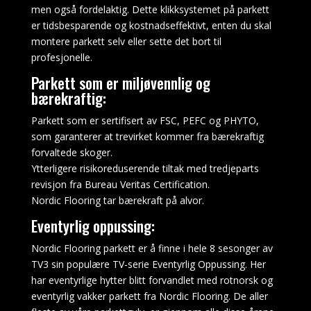
men også fordelaktig. Dette klikksystemet på parkett
anlegget
er tidsbesparende og kostnadseffektivt, enten du skal
faller
montere parkett selv eller sette det bort til
under
profesjonelle.
statlige
lotteri
Parkett som er miljøvennlig og
lover,
bærekraftig:
minstealder
Parkett som er sertifisert av FSC, PEFC og PHYTO,
for
som garanterer at trevirket kommer fra bærekraftig
å
forvaltede skoger.
spille
Ytterligere risikoreduserende tiltak med tredjeparts
spilleautomater
revisjon fra Bureau Veritas Certification.
På
Nordic Flooring tar bærekraft på alvor.
Empire
City
Eventyrlig oppussing:
er
Nordic Flooring parkett er å finne i hele 8 sesonger av
18,
TV3 sin populære TV-serie Eventyrlig Oppussing. Her
i
har eventyrlige hytter blitt forvandlet med rotnorsk og
motsetning
eventyrlig vakker parkett fra Nordic Flooring. De aller
til