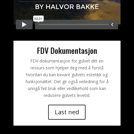
FDV Dokumentasjon
FDV-dokumentasjon for gulvet ditt en
ressurs som hjelper deg med å forstå
hvordan du kan bevare gulvets estetikk og
funksjonalitet. Det gir også veiledning for å
unngå feil bruk eller vedlikehold som kan
redusere gulvets levetid.
Last ned