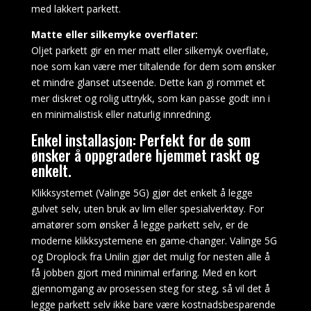
utseende.
med lakkert parkett.
Bli
Matte eller silkemyke overflater:
Rik
Oljet parkett gir en mer matt eller silkemyk overflate,
På
noe som kan være mer tiltalende for dem som ønsker
å
et mindre glanset utseende. Dette kan gi rommet et
Spille
mer diskret og rolig uttrykk, som kan passe godt inn i
På
en minimalistisk eller naturlig innredning.
Kasinoet
Bangkok
Enkel installasjon: Perfekt for de som
Netter
ønsker å oppgradere hjemmet raskt og
spilleautomat
enkelt.
er
Klikksystemet (Valinge 5G) gjør det enkelt å legge
en
gulvet selv, uten bruk av lim eller spesialverktøy. For
kul
amatører som ønsker å legge parkett selv, er de
20
moderne klikksystemene en game-changer. Valinge 5G
gevinstlinjer
og Droplock fra Unilin gjør det mulig for nesten alle å
5
få jobben gjort med minimal erfaring. Med en kort
hjuls
gjennomgang av prosessen steg for steg, så vil det å
spilleautomat.
legge parkett selv ikke bare være kostnadsbesparende
Fordi