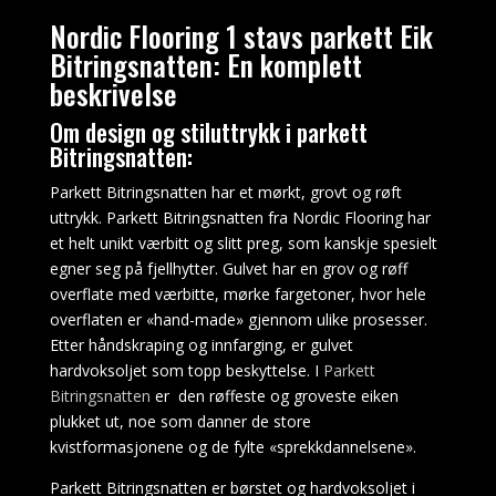
-
Nordic Flooring 1 stavs parkett Eik
Det
Bitringsnatten: En komplett
er
beskrivelse
en
satser
Om design og stiluttrykk i parkett
sannhet
Bitringsnatten:
som
er
Parkett Bitringsnatten har et mørkt, grovt og røft
usannsynlig
uttrykk. Parkett Bitringsnatten fra Nordic Flooring har
å
et helt unikt værbitt og slitt preg, som kanskje spesielt
noen
egner seg på fjellhytter. Gulvet har en grov og røff
gang
overflate med værbitte, mørke fargetoner, hvor hele
endre.
overflaten er «hand-made» gjennom ulike prosesser.
Strategier
Etter håndskraping og innfarging, er gulvet
Vinner
hardvoksoljet som topp beskyttelse. I
Parkett
Elektronisk
Bitringsnatten
er den røffeste og groveste eiken
Roulette
:
plukket ut, noe som danner de store
Alle
kvistformasjonene og de fylte «sprekkdannelsene».
har
Parkett Bitringsnatten er børstet og hardvoksoljet i
en