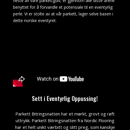
fleste av våre parkettgulv, er gjennom alle disse årene
de
benyttet for å forvandle et potensiale til en eventyrlig
andre
perle. Vi er stolte av at vår parkett, lager selve basen i
området
dette norske eventyret.
kasinoer,
hvor
det
er
21.
Vinn
på
nett
europeisk
rulett
Sett i Eventyrlig Oppussing!
Betfred
Casino
Parkett Bitringsnatten har et mørkt, grovt og røft
No
uttrykk. Parkett Bitringsnatten fra Nordic Flooring
Deposit
har et helt unikt værbitt og slitt preg, som kanskje
Bonus