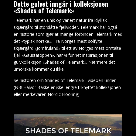
Dette gulvet inngår i kolleksjonen
du
«Shades of Telemark»
finne
at
Telemark
har en unik og variert natur fra idyllisk
noen
skjærgård til storslåtte fjellvidder. Telemark har også
stater
en historie som gjør at mange forbinder Telemark med
er
det «typisk norske». Fra Norges mest solfylte
mer
skjærgård
«Jomfruland»
til ett av Norges mest omtalte
liberale
fjell
«Gaustatoppen»
, har vi funnet inspirasjonen til
med
gulvkolleksjon «Shades of Telemark». Nærmere det
gamblingunderholdning
urnorske kommer du ikke.
enn
Se historen om Shades of Telemark i videoen under.
andre.
(NB! Halvor Bakke er ikke lengre tilknyttet kolleksjonen
Teller
eller merkevaren Nordic Flooring)
Kort
På
Blackjack