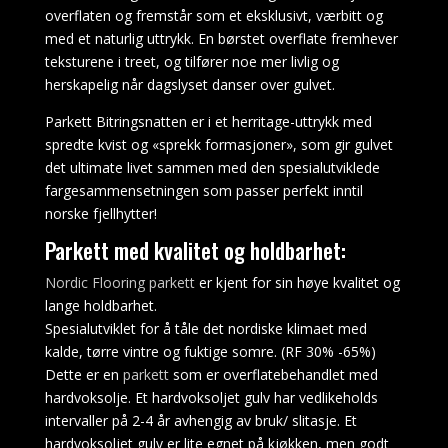
overflaten og fremstår som et eksklusivt, værbitt og
annen
med et naturlig uttrykk. En børstet overflate fremhever
måte
teksturene i treet, og tilfører noe mer livlig og
å
herskapelig når dagslyset danser over gulvet.
spille
og
Parkett Bitringsnatten er i et herritage-uttrykk med
vinne
spredte kvist og «sprekk formasjoner», som gir gulvet
på.
det ultimate livet sammen med den spesialutviklede
Velkomstbonus
fargesammensetningen som passer perfekt inntil
uten
norske fjellhytter!
innskudd
Parkett med kvalitet og holdbarhet:
elektronisk
kasino
Nordic Flooring parkett
er kjent for sin høye kvalitet og
2026
lange holdbarhet.
Spesialutviklet for å tåle det nordiske klimaet med
Gratis
kalde, tørre vintre og fuktige somre. (RF 30% -65%)
Online
Dette er en
parkett
som er overflatebehandlet med
Slot
hardvoksolje. Et hardvoksoljet gulv har vedlikeholds
Machines
intervaller på 2-4 år avhengig av bruk/ slitasje. Et
Spill
hardvoksoljet gulv er lite egnet på kjøkken, men godt