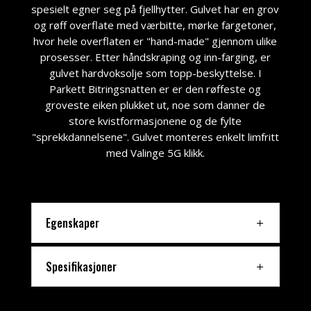
spesielt egner seg på fjellhytter. Gulvet har en grov
Som
og røff overflate med værbitte, mørke fargetoner,
PÅ
hvor hele overflaten er "hand-made" gjennom ulike
TV,
prosesser. Etter håndskraping og inn-farging, er
hvert
gulvet hardvoksolje som topp-beskyttelse. I
spill
Parkett Bitringsnatten er er den røffeste og
inneholder
groveste eiken plukket ut, noe som danner de
et
store kvistformasjonene og de fylte
utvalg
"sprekkdannelsene". Gulvet monteres enkelt limfritt
av
med Valinge 5G klikk.
mystikk
bokser
som
er
sakte
Egenskaper
avslørt
for
Spesifikasjoner
å
vise
en