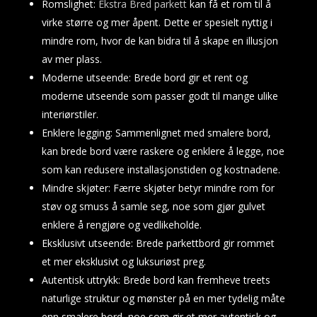
Romslighet:
Ekstra Bred parkett
kan få et rom til å
Innskudd
virke større og mer åpent. Dette er spesielt nyttig i
I
mindre rom, hvor de kan bidra til å skape en illusjon
dag,
av mer plass.
de
Moderne utseende: Brede bord gir et rent og
teknologiske
moderne utseende som passer godt til mange ulike
fremskritt,
sikkerhetsprotokoller,
interiørstiler.
og
Enklere legging: Sammenlignet med smalere bord,
funksjonsrike
kan brede bord være raskere og enklere å legge, noe
plattformer
som kan redusere installasjonstiden og kostnadene.
gitt
Mindre skjøter: Færre skjøter betyr mindre rom for
til
støv og smuss å samle seg, noe som gjør gulvet
spillerne
enklere å rengjøre og vedlikeholde.
er
Eksklusivt utseende: Brede parkettbord gir rommet
uangripelig.
Gratis
et mer eksklusivt og luksuriøst preg.
Nedlasting
Autentisk uttrykk: Brede bord kan fremheve treets
Blackjack
naturlige struktur og mønster på en mer tydelig måte
Spill
enn smalere bord, noe som gir et mer autentisk og