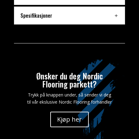
din
lykkedag.
Spesifikasjoner
Gxmble
Casino
No
Deposit
Bonus
Ønsker du deg Nordic
Flooring parkett?
Trykk på knappen under, så sender vi deg
til vår ekslusive Nordic Flooring forhandler
Kjøp her