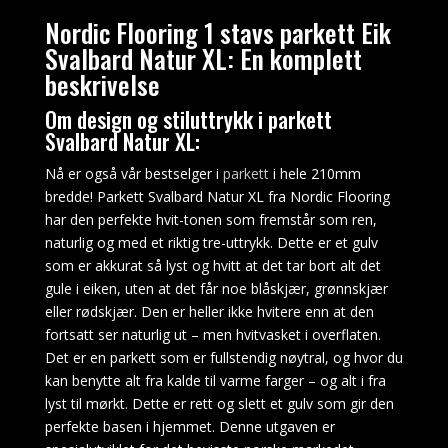
det
Nordic Flooring 1 stavs parkett Eik
økende
Svalbard Natur XL: En komplett
antall
beskrivelse
lignende
tjenester
Om design og stiluttrykk i parkett
dukker
Svalbard Natur XL:
opp
på
Nå er også vår bestselger i
parkett
i hele 210mm
markedet.
bredde! Parkett Svalbard Natur XL fra Nordic Flooring
Hvilken
har den perfekte hvit-tonen som fremstår som ren,
Sannsynlighet
naturlig og med et riktig tre-uttrykk. Dette er et gulv
Er
som er akkurat så lyst og hvitt at det tar bort alt det
å
gule i eiken, uten at det får noe blåskjær, grønnskjær
Vinne
eller rødskjær. Den er heller ikke hvitere enn at den
Rouletten
:
fortsatt ser naturlig ut – men hvitvasket i overflaten.
Det
Det er en parkett som er fullstendig nøytral, og hvor du
er
kan benytte alt fra kalde til varme farger – og alt i fra
fornuftig
lyst til mørkt. Dette er rett og slett et gulv som gir den
å
perfekte basen i hjemmet. Denne utgaven er
lære