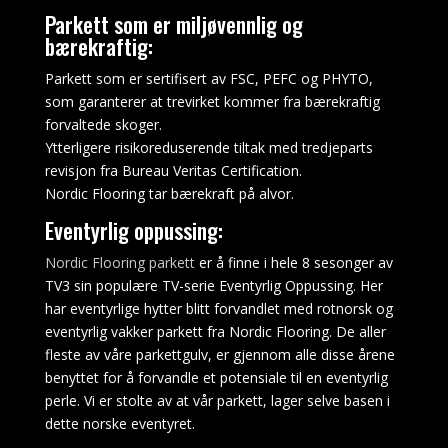
Velkommen
Parkett som er miljøvennlig og
Casino
bærekraftig:
Bonus
Med
Parkett som er sertifisert av FSC, PEFC og PHYTO,
innsatsgrenser
som garanterer at trevirket kommer fra bærekraftig
fra
forvaltede skoger.
0,01
Ytterligere risikoreduserende tiltak med tredjeparts
til
revisjon fra Bureau Veritas Certification.
25
Nordic Flooring tar bærekraft på alvor.
mynter
Eventyrlig oppussing:
per
spinn,
Nordic Flooring parkett
er å finne i hele 8 sesonger av
Gir
TV3 sin populære TV-serie Eventyrlig Oppussing. Her
Lobstermania-
har eventyrlige hytter blitt forvandlet med rotnorsk og
sporet
eventyrlig vakker parkett fra Nordic Flooring. De aller
online
fleste av våre parkettgulv, er gjennom alle disse årene
mye
benyttet for å forvandle et potensiale til en eventyrlig
det
perle. Vi er stolte av at vår parkett, lager selve basen i
er
dette norske eventyret.
et