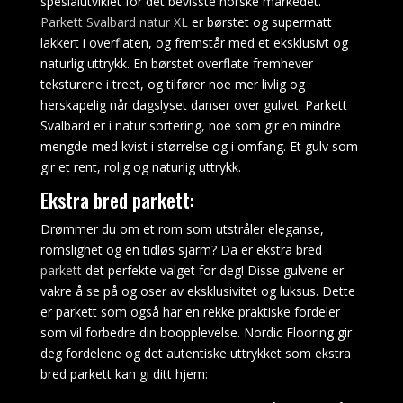
spesialutviklet for det bevisste norske markedet.
visse
Parkett Svalbard natur XL
er børstet og supermatt
blackjack-
lakkert i overflaten, og fremstår med et eksklusivt og
strategier
naturlig uttrykk. En børstet overflate fremhever
for
teksturene i treet, og tilfører noe mer livlig og
å
herskapelig når dagslyset danser over gulvet. Parkett
få
Svalbard er i natur sortering, noe som gir en mindre
mest
mengde med kvist i størrelse og i omfang. Et gulv som
mulig
gir et rent, rolig og naturlig uttrykk.
ut
Ekstra bred parkett:
av
hendene
Drømmer du om et rom som utstråler eleganse,
dine.
romslighet og en tidløs sjarm? Da er ekstra bred
parkett
det perfekte valget for deg! Disse gulvene er
Keno
vakre å se på og oser av eksklusivitet og luksus. Dette
månedlig
er parkett som også har en rekke praktiske fordeler
tegning
som vil forbedre din boopplevelse. Nordic Flooring gir
deg fordelene og det autentiske uttrykket som ekstra
Free
bred parkett kan gi ditt hjem:
Spinn
Uten