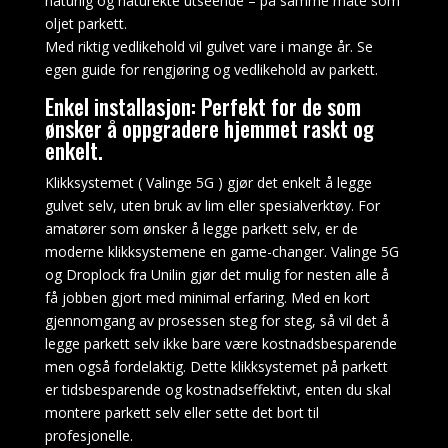
budsjett,
naturlig og naturekte utseende – på samme måte som
og
oljet parkett.
ikke
Med riktig vedlikehold vil gulvet vare i mange år. Se
bare
egen guide for rengjøring og vedlikehold av parkett.
hvor
Enkel installasjon: Perfekt for de som
mye
ønsker å oppgradere hjemmet raskt og
du
enkelt.
satser.
Klikksystemet ( Valinge 5G ) gjør det enkelt å legge
gulvet selv, uten bruk av lim eller spesialverktøy. For
Slik
amatører som ønsker å legge parkett selv, er de
vinner
moderne klikksystemene en game-changer. Valinge 5G
du
og Droplock fra Unilin gjør det mulig for nesten alle å
blackjack
få jobben gjort med minimal erfaring. Med en kort
ekte
gjennomgang av prosessen steg for steg, så vil det å
penger
legge parkett selv ikke bare være kostnadsbesparende
hele
tiden
men også fordelaktig. Dette klikksystemet på parkett
2026
er tidsbesparende og kostnadseffektivt, enten du skal
montere parkett selv eller sette det bort til
Beste
profesjonelle.