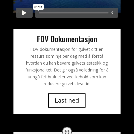
FDV Dokumentasjon
FDV-dokumentasjon for gulvet ditt en
ressurs som hjelper deg med å forstå
hvordan du kan bevare gulvets estetikk og
funksjonalitet. Det gir også veiledning for å
unngå feil bruk eller vedlikehold som kan
redusere gulvets levetid.
Last ned