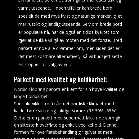
Pengepremie
varmt utseende. I noen tilfeller kan brede bord,
kan
spesielt de med mye kvist og naturlige merker, gi et
konvertere
mer rustikt og landlig utseende. Selv om brede bord
Til
PayPal-
er populære nå, har de også en tidløs kvalitet som
kontoer,
gjør at de ikke vil gå av moten med det første. Bred
som
parkett er noe alle drømmer om, men siden det er
er
det mest kostbare alternativet, så vil budsjett sette
raskere
en stopper for valg av
gulv
.
i
forhold
Parkett med kvalitet og holdbarhet:
til
andre
Nordic Flooring parkett
er kjent for sin høye kvalitet og
moduser.
lange holdbarhet.
Du
Spesialutviklet for å tåle det nordiske klimaet med
bør
kalde, tørre vintre og fuktige somre. (RF 30% -65%)
definitivt
Dette er en parkett med supermatt lakk, noe som gir
sette
en slitesterk overflate og enkelt vedlikehold. Denne
et
formen for overflatebehandling gir gulvet et matt,